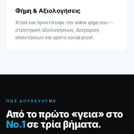
Φήμη & Αξιολογήσεις
Χτίσε και προστάτεψε την online φήμη σου —
στρατηγική αξιολογήσεων, διαχείριση
απαντήσεων και ορατό social proof.
ΠΏΣ ΔΟΥΛΕΎΟΥΜΕ
Από το πρώτο «γεια» στο
No.1
σε τρία βήματα.