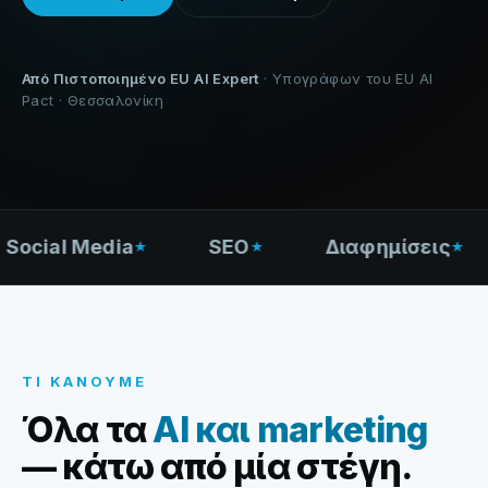
Από Πιστοποιημένο EU AI Expert
· Υπογράφων του EU AI
Pact · Θεσσαλονίκη
cial Media
SEO
Διαφημίσεις
ΤΙ ΚΆΝΟΥΜΕ
Όλα τα
AI και marketing
— κάτω από μία στέγη.