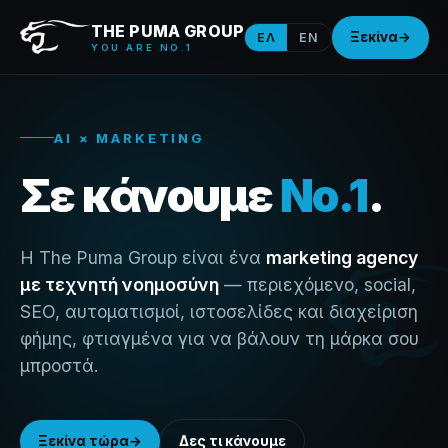
THE PUMA GROUP
Ξεκίνα
→
ΕΛ
EN
YOU ARE NO.1
AI × MARKETING
Σε κάνουμε
No.1
.
Η The Puma Group είναι ένα
marketing agency
με τεχνητή νοημοσύνη
— περιεχόμενο, social,
SEO, αυτοματισμοί, ιστοσελίδες και διαχείριση
φήμης, φτιαγμένα για να βάλουν τη μάρκα σου
μπροστά.
Ξεκίνα τώρα
→
Δες τι κάνουμε