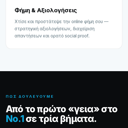
Φήμη & Αξιολογήσεις
Χτίσε και προστάτεψε την online φήμη σου —
στρατηγική αξιολογήσεων, διαχείριση
απαντήσεων και ορατό social proof.
ΠΏΣ ΔΟΥΛΕΎΟΥΜΕ
Από το πρώτο «γεια» στο
No.1
σε τρία βήματα.