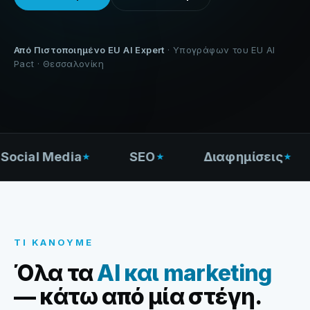
Από Πιστοποιημένο EU AI Expert
· Υπογράφων του EU AI
Pact · Θεσσαλονίκη
cial Media
SEO
Διαφημίσεις
ΤΙ ΚΆΝΟΥΜΕ
Όλα τα
AI και marketing
— κάτω από μία στέγη.