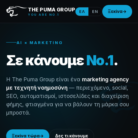
THE PUMA GROUP
Ξεκίνα
→
ΕΛ
EN
YOU ARE NO.1
AI × MARKETING
Σε κάνουμε
No.1
.
Η The Puma Group είναι ένα
marketing agency
με τεχνητή νοημοσύνη
— περιεχόμενο, social,
SEO, αυτοματισμοί, ιστοσελίδες και διαχείριση
φήμης, φτιαγμένα για να βάλουν τη μάρκα σου
μπροστά.
Ξεκίνα τώρα
→
Δες τι κάνουμε