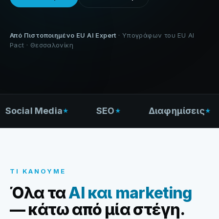
Από Πιστοποιημένο EU AI Expert
· Υπογράφων του EU AI
Pact · Θεσσαλονίκη
cial Media
SEO
Διαφημίσεις
ΤΙ ΚΆΝΟΥΜΕ
Όλα τα
AI και marketing
— κάτω από μία στέγη.