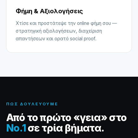
Φήμη & Αξιολογήσεις
Χτίσε και προστάτεψε την online φήμη σου —
στρατηγική αξιολογήσεων, διαχείριση
απαντήσεων και ορατό social proof.
ΠΏΣ ΔΟΥΛΕΎΟΥΜΕ
Από το πρώτο «γεια» στο
No.1
σε τρία βήματα.