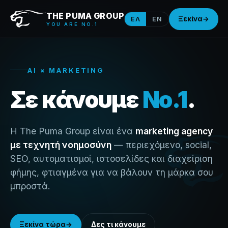
THE PUMA GROUP
Ξεκίνα
→
ΕΛ
EN
YOU ARE NO.1
AI × MARKETING
Σε κάνουμε
No.1
.
Η The Puma Group είναι ένα
marketing agency
με τεχνητή νοημοσύνη
— περιεχόμενο, social,
SEO, αυτοματισμοί, ιστοσελίδες και διαχείριση
φήμης, φτιαγμένα για να βάλουν τη μάρκα σου
μπροστά.
Ξεκίνα τώρα
→
Δες τι κάνουμε